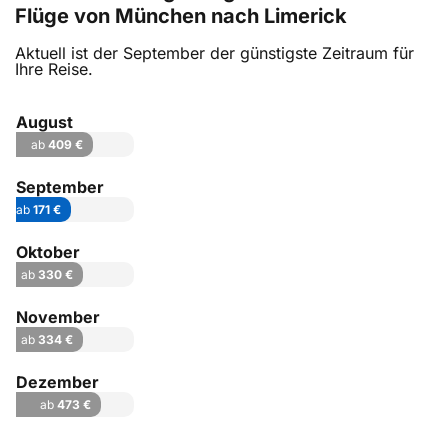
Flüge von München nach Limerick
Aktuell ist der September der günstigste Zeitraum für
Ihre Reise.
August
ab
409 €
September
ab
171 €
Oktober
ab
330 €
November
ab
334 €
Dezember
ab
473 €