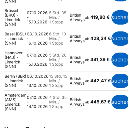
(SNN)
Brüssel
07.10.2026
5 Std. 35
(BRU) -
British
419,80 €
suche
-
Min. /
ab
Limerick
Airways
15.10.2026
1 Stopp
(SNN)
Basel (BSL)
08.10.2026
6 Std. 10
British
428,34 €
suche
- Limerick
-
Min. /
ab
Airways
(SNN)
16.10.2026
1 Stopp
Hannover
07.10.2026
5 Std. 20
(HAJ) -
British
441,39 €
suche
-
Min. /
ab
Limerick
Airways
15.10.2026
1 Stopp
(SNN)
Berlin (BER)
06.10.2026
15 Std. 15
British
442,47 €
suche
- Limerick
-
Min. /
ab
Airways
(SNN)
13.10.2026
1 Stopp
Amsterdam
07.10.2026
4 Std. 35
(AMS) -
British
445,67 €
suche
-
Min. /
ab
Limerick
Airways
14.10.2026
1 Stopp
(SNN)