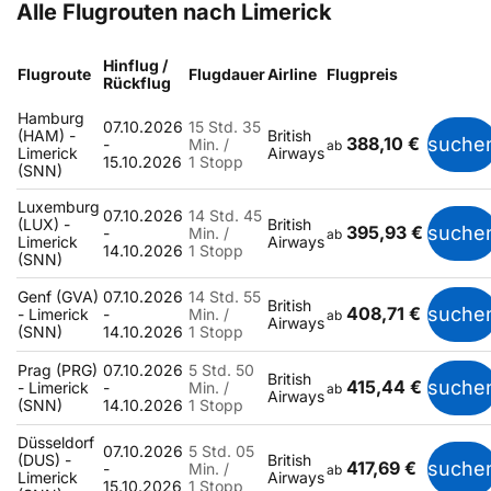
Alle Flugrouten nach Limerick
Hinflug /
Flugroute
Flugdauer
Airline
Flugpreis
Rückflug
Hamburg
07.10.2026
15 Std. 35
(HAM) -
British
388,10 €
suche
-
Min. /
ab
Limerick
Airways
15.10.2026
1 Stopp
(SNN)
Luxemburg
07.10.2026
14 Std. 45
(LUX) -
British
395,93 €
suche
-
Min. /
ab
Limerick
Airways
14.10.2026
1 Stopp
(SNN)
Genf (GVA)
07.10.2026
14 Std. 55
British
408,71 €
suche
- Limerick
-
Min. /
ab
Airways
(SNN)
14.10.2026
1 Stopp
Prag (PRG)
07.10.2026
5 Std. 50
British
415,44 €
suche
- Limerick
-
Min. /
ab
Airways
(SNN)
14.10.2026
1 Stopp
Düsseldorf
07.10.2026
5 Std. 05
(DUS) -
British
417,69 €
suche
-
Min. /
ab
Limerick
Airways
15.10.2026
1 Stopp