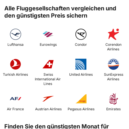
Alle Fluggesellschaften vergleichen und
den günstigsten Preis sichern
 Lufthansa 
 Eurowings 
 Condor 
 Corendon 
Airlines 
 Turkish Airlines 
 Swiss 
 United Airlines 
 SunExpress 
International Air 
Airlines 
Lines 
 Air France 
 Austrian Airlines 
 Pegasus Airlines 
 Emirates 
Finden Sie den günstigsten Monat für