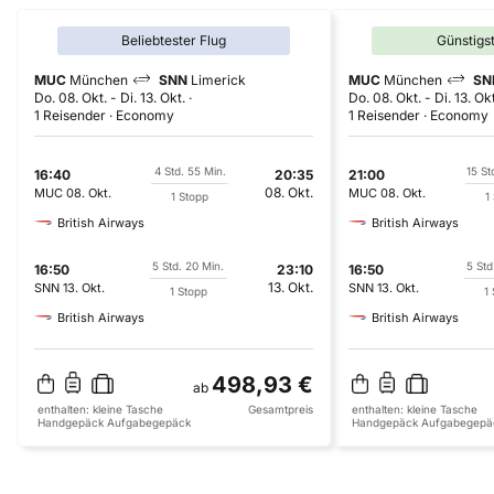
Beliebtester Flug
Günstigs
MUC
München
SNN
Limerick
MUC
München
SN
Do. 08. Okt.
-
Di. 13. Okt.
Do. 08. Okt.
-
Di. 13. Ok
1 Reisender
Economy
1 Reisender
Economy
4 Std. 55 Min.
15 St
16:40
20:35
21:00
08. Okt.
MUC
08. Okt.
MUC
08. Okt.
1 Stopp
1
British Airways
British Airways
5 Std. 20 Min.
5 Std
16:50
23:10
16:50
13. Okt.
SNN
13. Okt.
SNN
13. Okt.
1 Stopp
1
British Airways
British Airways
498,93 €
ab
enthalten:
kleine Tasche
Gesamtpreis
enthalten:
kleine Tasche
Handgepäck
Aufgabegepäck
Handgepäck
Aufgabegepä