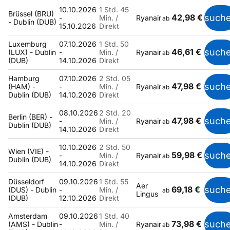
10.10.2026
1 Std. 45
Brüssel (BRU)
42,98 €
such
-
Min. /
Ryanair
ab
- Dublin (DUB)
15.10.2026
Direkt
Luxemburg
07.10.2026
1 Std. 50
46,61 €
such
(LUX) - Dublin
-
Min. /
Ryanair
ab
(DUB)
14.10.2026
Direkt
Hamburg
07.10.2026
2 Std. 05
47,98 €
such
(HAM) -
-
Min. /
Ryanair
ab
Dublin (DUB)
14.10.2026
Direkt
08.10.2026
2 Std. 20
Berlin (BER) -
47,98 €
such
-
Min. /
Ryanair
ab
Dublin (DUB)
14.10.2026
Direkt
10.10.2026
2 Std. 50
Wien (VIE) -
59,98 €
such
-
Min. /
Ryanair
ab
Dublin (DUB)
14.10.2026
Direkt
Düsseldorf
09.10.2026
1 Std. 55
Aer
69,18 €
such
(DUS) - Dublin
-
Min. /
ab
Lingus
(DUB)
12.10.2026
Direkt
Amsterdam
09.10.2026
1 Std. 40
73,98 €
such
(AMS) - Dublin
-
Min. /
Ryanair
ab