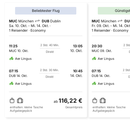
Beliebtester Flug
Günstigs
MUC
München
DUB
Dublin
MUC
München
DU
Sa. 10. Okt.
-
Mi. 14. Okt.
Fr. 09. Okt.
-
Mi. 14. Okt
1 Reisender
Economy
1 Reisender
Economy
2 Std. 40 Min.
2 Std
11:25
13:05
20:30
10. Okt.
MUC
10. Okt.
MUC
09. Okt.
Direkt
D
Aer Lingus
Aer Lingus
2 Std. 30 Min.
2 Std
07:15
10:45
07:15
14. Okt.
DUB
14. Okt.
DUB
14. Okt.
Direkt
D
Aer Lingus
Aer Lingus
116,22 €
ab
enthalten:
kleine Tasche
Gesamtpreis
enthalten:
kleine Tasche
Aufgabegepäck
Aufgabegepäck