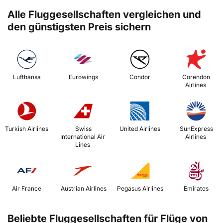
Alle Fluggesellschaften vergleichen und
den günstigsten Preis sichern
 Lufthansa 
 Eurowings 
 Condor 
 Corendon 
Airlines 
 Turkish Airlines 
 Swiss 
 United Airlines 
 SunExpress 
International Air 
Airlines 
Lines 
 Air France 
 Austrian Airlines 
 Pegasus Airlines 
 Emirates 
Beliebte Fluggesellschaften für Flüge von