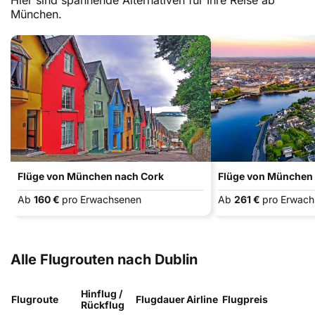
Hier sind spannende Alternativen für Ihre Reise ab
München.
Flüge von München nach Cork
Flüge von München 
Ab
160 €
pro Erwachsenen
Ab
261 €
pro Erwac
Alle Flugrouten nach Dublin
Hinflug /
Flugroute
Flugdauer
Airline
Flugpreis
Rückflug