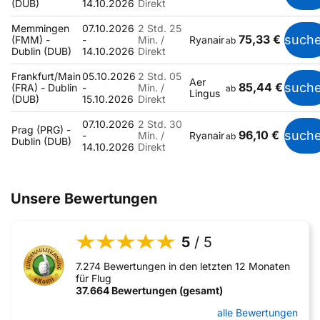
(DUB)
14.10.2026
Direkt
Memmingen
07.10.2026
2 Std. 25
75,33 €
such
(FMM) -
-
Min. /
Ryanair
ab
Dublin (DUB)
14.10.2026
Direkt
Frankfurt/Main
05.10.2026
2 Std. 05
Aer
85,44 €
such
(FRA) - Dublin
-
Min. /
ab
Lingus
(DUB)
15.10.2026
Direkt
07.10.2026
2 Std. 30
Prag (PRG) -
96,10 €
such
-
Min. /
Ryanair
ab
Dublin (DUB)
14.10.2026
Direkt
Unsere Bewertungen
5
/ 5
7.274 Bewertungen in den letzten 12 Monaten
für Flug
37.664 Bewertungen (gesamt)
alle Bewertungen