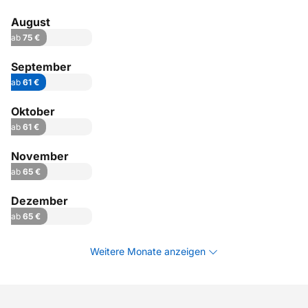
August
ab
75 €
September
ab
61 €
Oktober
ab
61 €
November
ab
65 €
Dezember
ab
65 €
Weitere Monate anzeigen