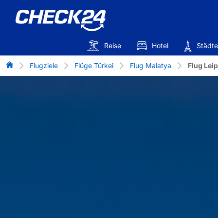
Reise
Hotel
Städte
Flug-Vergleich
Flugziele
Flüge Türkei
Flug Malatya
Flug Leip