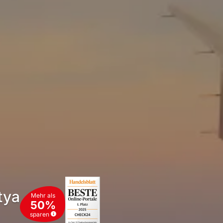
tya
Mehr als
50%
sparen