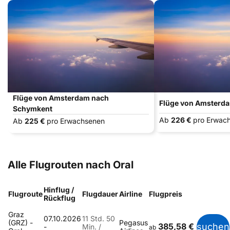
Flüge von Amsterdam nach
Flüge von Amsterd
Schymkent
Ab
226 €
pro Erwac
Ab
225 €
pro Erwachsenen
Alle Flugrouten nach Oral
Hinflug /
Flugroute
Flugdauer
Airline
Flugpreis
Rückflug
Graz
07.10.2026
11 Std. 50
(GRZ) -
Pegasus
385,58 €
suchen
-
Min. /
ab