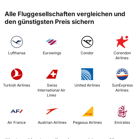
Alle Fluggesellschaften vergleichen und
den günstigsten Preis sichern
 Lufthansa 
 Eurowings 
 Condor 
 Corendon 
Airlines 
 Turkish Airlines 
 Swiss 
 United Airlines 
 SunExpress 
International Air 
Airlines 
Lines 
 Air France 
 Austrian Airlines 
 Pegasus Airlines 
 Emirates 