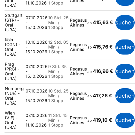
Oral
Airlines
11.10.2026
1 Stopp
(URA)
Stuttgart
07.10.2026
10 Std. 25
(STR) -
Pegasus
415,63 €
suchen
-
Min. /
ab
Oral
Airlines
15.10.2026
1 Stopp
(URA)
Köln
10.10.2026
12 Std. 05
(CGN) -
Pegasus
415,76 €
suchen
-
Min. /
ab
Oral
Airlines
15.10.2026
1 Stopp
(URA)
Prag
07.10.2026
9 Std. 35
(PRG) -
Pegasus
416,96 €
suchen
-
Min. /
ab
Oral
Airlines
15.10.2026
1 Stopp
(URA)
Nürnberg
07.10.2026
10 Std. 25
(NUE) -
Pegasus
417,26 €
suchen
-
Min. /
ab
Oral
Airlines
15.10.2026
1 Stopp
(URA)
Wien
07.10.2026
11 Std. 45
(VIE) -
Pegasus
419,10 €
suchen
-
Min. /
ab
Oral
Airlines
11.10.2026
1 Stopp
(URA)