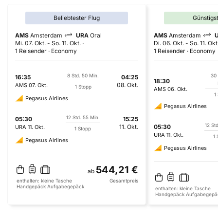
Beliebtester Flug
Günstigs
AMS
Amsterdam
URA
Oral
AMS
Amsterdam
Mi. 07. Okt.
-
So. 11. Okt.
Di. 06. Okt.
-
So. 11. Okt
1 Reisender
Economy
1 Reisender
Economy
8 Std. 50 Min.
30 
16:35
04:25
18:30
08. Okt.
AMS
07. Okt.
1 Stopp
AMS
06. Okt.
1
Pegasus Airlines
Pegasus Airlines
12 Std. 55 Min.
05:30
15:25
12 St
11. Okt.
05:30
URA
11. Okt.
1 Stopp
URA
11. Okt.
1 
Pegasus Airlines
Pegasus Airlines
544,21 €
ab
enthalten:
kleine Tasche
Gesamtpreis
Handgepäck
Aufgabegepäck
enthalten:
kleine Tasche
Handgepäck
Aufgabegepä