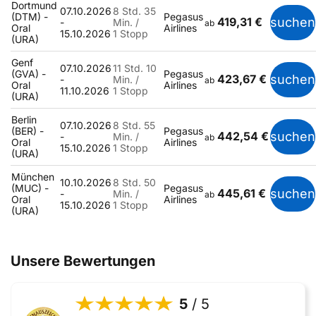
Dortmund
07.10.2026
8 Std. 35
(DTM) -
Pegasus
419,31 €
suchen
-
Min. /
ab
Oral
Airlines
15.10.2026
1 Stopp
(URA)
Genf
07.10.2026
11 Std. 10
(GVA) -
Pegasus
423,67 €
suchen
-
Min. /
ab
Oral
Airlines
11.10.2026
1 Stopp
(URA)
Berlin
07.10.2026
8 Std. 55
(BER) -
Pegasus
442,54 €
suchen
-
Min. /
ab
Oral
Airlines
15.10.2026
1 Stopp
(URA)
München
10.10.2026
8 Std. 50
(MUC) -
Pegasus
445,61 €
suchen
-
Min. /
ab
Oral
Airlines
15.10.2026
1 Stopp
(URA)
Unsere Bewertungen
5
/ 5