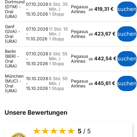
Dortmund
07.10.2026
8 Std. 35
(DTM) -
Pegasus
419,31 €
suchen
-
Min. /
ab
Oral
Airlines
15.10.2026
1 Stopp
(URA)
Genf
07.10.2026
11 Std. 10
(GVA) -
Pegasus
423,67 €
suchen
-
Min. /
ab
Oral
Airlines
11.10.2026
1 Stopp
(URA)
Berlin
07.10.2026
8 Std. 55
(BER) -
Pegasus
442,54 €
suchen
-
Min. /
ab
Oral
Airlines
15.10.2026
1 Stopp
(URA)
München
10.10.2026
8 Std. 50
(MUC) -
Pegasus
445,61 €
suchen
-
Min. /
ab
Oral
Airlines
15.10.2026
1 Stopp
(URA)
Unsere Bewertungen
5
/ 5