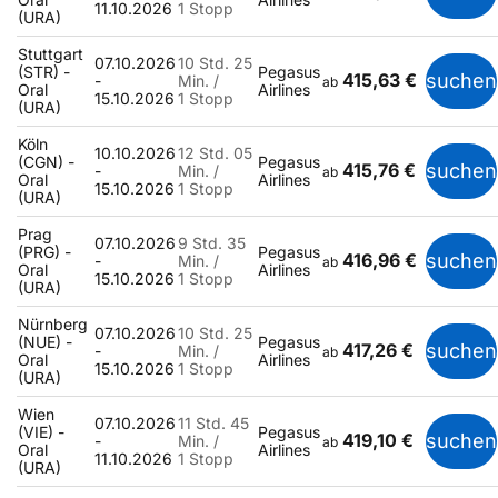
11.10.2026
1 Stopp
(URA)
Stuttgart
07.10.2026
10 Std. 25
(STR) -
Pegasus
415,63 €
suchen
-
Min. /
ab
Oral
Airlines
15.10.2026
1 Stopp
(URA)
Köln
10.10.2026
12 Std. 05
(CGN) -
Pegasus
415,76 €
suchen
-
Min. /
ab
Oral
Airlines
15.10.2026
1 Stopp
(URA)
Prag
07.10.2026
9 Std. 35
(PRG) -
Pegasus
416,96 €
suchen
-
Min. /
ab
Oral
Airlines
15.10.2026
1 Stopp
(URA)
Nürnberg
07.10.2026
10 Std. 25
(NUE) -
Pegasus
417,26 €
suchen
-
Min. /
ab
Oral
Airlines
15.10.2026
1 Stopp
(URA)
Wien
07.10.2026
11 Std. 45
(VIE) -
Pegasus
419,10 €
suchen
-
Min. /
ab
Oral
Airlines
11.10.2026
1 Stopp
(URA)