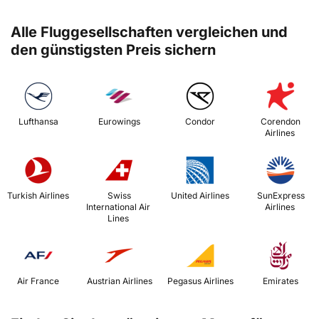
Alle Fluggesellschaften vergleichen und
den günstigsten Preis sichern
 Lufthansa 
 Eurowings 
 Condor 
 Corendon 
Airlines 
 Turkish Airlines 
 Swiss 
 United Airlines 
 SunExpress 
International Air 
Airlines 
Lines 
 Air France 
 Austrian Airlines 
 Pegasus Airlines 
 Emirates 