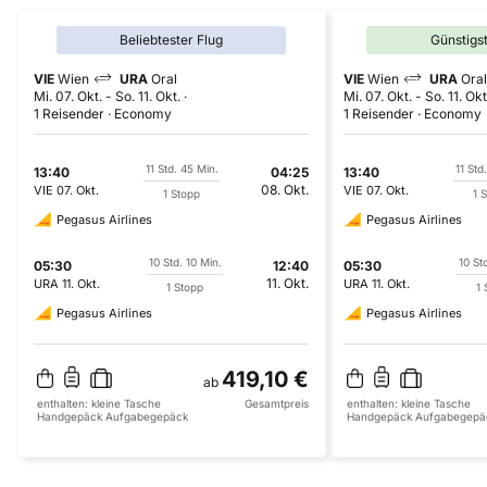
Beliebtester Flug
Günstigs
VIE
Wien
URA
Oral
VIE
Wien
URA
Oral
Mi. 07. Okt.
-
So. 11. Okt.
Mi. 07. Okt.
-
So. 11. Okt
1 Reisender
Economy
1 Reisender
Economy
11 Std. 45 Min.
11 Std
13:40
04:25
13:40
08. Okt.
VIE
07. Okt.
VIE
07. Okt.
1 Stopp
1 
Pegasus Airlines
Pegasus Airlines
10 Std. 10 Min.
10 St
05:30
12:40
05:30
11. Okt.
URA
11. Okt.
URA
11. Okt.
1 Stopp
1 
Pegasus Airlines
Pegasus Airlines
419,10 €
ab
enthalten:
kleine Tasche
Gesamtpreis
enthalten:
kleine Tasche
Handgepäck
Aufgabegepäck
Handgepäck
Aufgabegepä