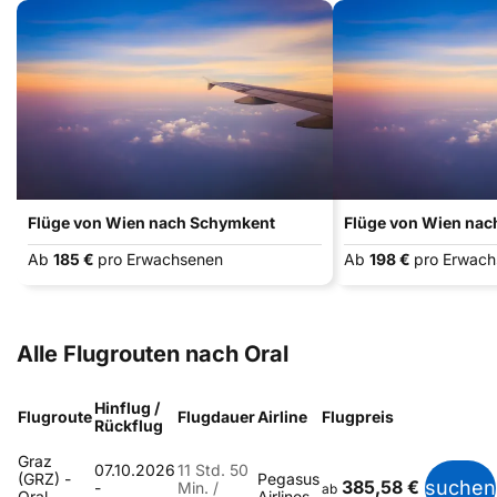
Flüge von Wien nach Schymkent
Flüge von Wien nac
Ab
185 €
pro Erwachsenen
Ab
198 €
pro Erwac
Alle Flugrouten nach Oral
Hinflug /
Flugroute
Flugdauer
Airline
Flugpreis
Rückflug
Graz
07.10.2026
11 Std. 50
(GRZ) -
Pegasus
385,58 €
suchen
-
Min. /
ab
Oral
Airlines