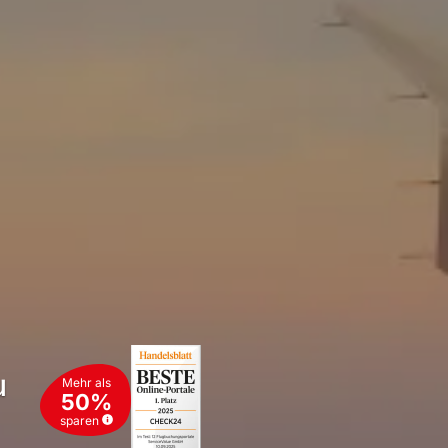
u
Mehr als
50%
sparen