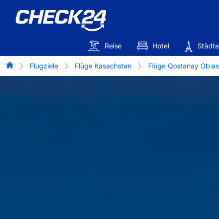
Reise
Hotel
Städte
Flug-Vergleich
Flugziele
Flüge Kasachstan
Flüge Qostanay Oblas