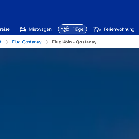
reise
Mietwagen
Flüge
Ferienwohnung
t
Flug Qostanay
Flug Köln - Qostanay