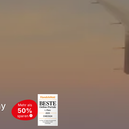
ay
Mehr als
50%
sparen