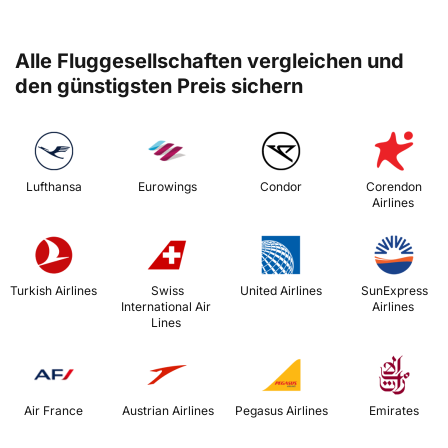
Alle Fluggesellschaften vergleichen und
den günstigsten Preis sichern
 Lufthansa 
 Eurowings 
 Condor 
 Corendon 
Airlines 
 Turkish Airlines 
 Swiss 
 United Airlines 
 SunExpress 
International Air 
Airlines 
Lines 
 Air France 
 Austrian Airlines 
 Pegasus Airlines 
 Emirates 