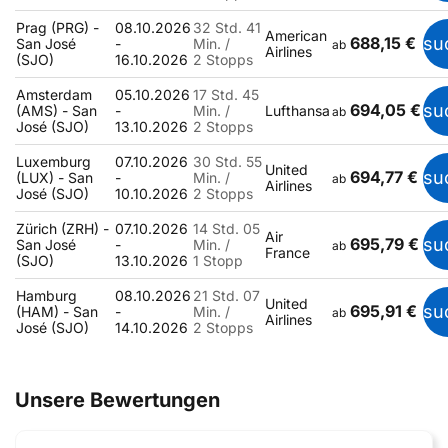
Prag (PRG) -
08.10.2026
32 Std. 41
American
688,15 €
su
San José
-
Min. /
ab
Airlines
(SJO)
16.10.2026
2 Stopps
Amsterdam
05.10.2026
17 Std. 45
694,05 €
su
(AMS) - San
-
Min. /
Lufthansa
ab
José (SJO)
13.10.2026
2 Stopps
Luxemburg
07.10.2026
30 Std. 55
United
694,77 €
su
(LUX) - San
-
Min. /
ab
Airlines
José (SJO)
10.10.2026
2 Stopps
Zürich (ZRH) -
07.10.2026
14 Std. 05
Air
695,79 €
su
San José
-
Min. /
ab
France
(SJO)
13.10.2026
1 Stopp
Hamburg
08.10.2026
21 Std. 07
United
695,91 €
su
(HAM) - San
-
Min. /
ab
Airlines
José (SJO)
14.10.2026
2 Stopps
Unsere Bewertungen