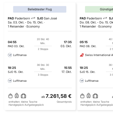
Beliebtester Flug
Günstigs
PAD
Paderborn
SJO
San José
PAD
Paderborn
SJ
Sa. 03. Okt.
-
Do. 15. Okt.
Do. 08. Okt.
-
Do. 15. Ok
1 Reisender
Economy
1 Reisender
Economy
20 Std. 40
40 
04:55
17:35
05:15
Min.
03. Okt.
PAD
03. Okt.
PAD
08. Okt.
2 Stopps
2 
Lufthansa
Swiss International A
36 Std. 30
36 
19:25
15:55
19:25
Min.
17. Okt.
SJO
15. Okt.
SJO
15. Okt.
3 Stopps
3 
Lufthansa
Lufthansa
7.261,58 €
ab
enthalten:
kleine Tasche
Gesamtpreis
enthalten:
kleine Tasche
Handgepäck
Aufgabegepäck
Handgepäck
Aufgabegepä