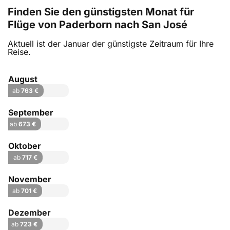
Finden Sie den günstigsten Monat für
Flüge von Paderborn nach San José
Aktuell ist der Januar der günstigste Zeitraum für Ihre
Reise.
August
ab
763 €
September
ab
673 €
Oktober
ab
717 €
November
ab
701 €
Dezember
ab
723 €