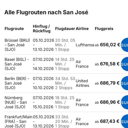
Alle Flugrouten nach San José
Hinflug /
Flugroute
Flugdauer
Airline
Flugpreis
Rückflug
Brüssel (BRU)
05.10.2026
20 Std. 05
656,02 €
su
- San José
-
Min. /
Lufthansa
ab
(SJO)
13.10.2026
1 Stopp
Basel (BSL) -
07.10.2026
14 Std. 25
Air
676,58 €
su
San José
-
Min. /
ab
France
(SJO)
14.10.2026
1 Stopp
Berlin (BER) -
07.10.2026
34 Std. 53
United
686,79 €
su
San José
-
Min. /
ab
Airlines
(SJO)
10.10.2026
2 Stopps
Nürnberg
07.10.2026
18 Std. 25
Air
686,96 €
su
(NUE) - San
-
Min. /
ab
France
José (SJO)
15.10.2026
1 Stopp
Frankfurt/Main
05.10.2026
33 Std.
Air
687,43 €
su
(FRA) - San
-
20 Min. /
ab
France
José (SJO)
13.10.2026
1 Stopp