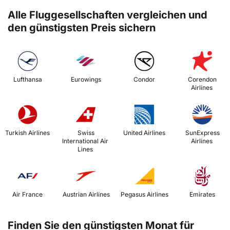
Alle Fluggesellschaften vergleichen und
den günstigsten Preis sichern
 Lufthansa 
 Eurowings 
 Condor 
 Corendon 
Airlines 
 Turkish Airlines 
 Swiss 
 United Airlines 
 SunExpress 
International Air 
Airlines 
Lines 
 Air France 
 Austrian Airlines 
 Pegasus Airlines 
 Emirates 
Finden Sie den günstigsten Monat für