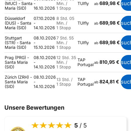
689,98 €
suc
(MUC) - Santa
-
Min. /
TUIfly
ab
Maria (SID)
16.10.2026
1 Stopp
Düsseldorf
07.10.2026
8 Std. 05
689,98 €
suc
(DUS) - Santa
-
Min. /
TUIfly
ab
Maria (SID)
14.10.2026
1 Stopp
Stuttgart
08.10.2026
7 Std. 55
689,98 €
suc
(STR) - Santa
-
Min. /
TUIfly
ab
Maria (SID)
15.10.2026
1 Stopp
Prag (PRG) -
08.10.2026
12 Std. 35
TAP
810,95 €
suc
Santa Maria
-
Min. /
ab
Portugal
(SID)
14.10.2026
1 Stopp
Zürich (ZRH) -
08.10.2026
13 Std. /
TAP
824,81 €
suc
Santa Maria
-
ab
1 Stopp
Portugal
(SID)
14.10.2026
Unsere Bewertungen
5
/ 5