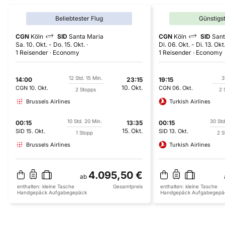
Beliebtester Flug
Günstigs
CGN
Köln
SID
Santa Maria
CGN
Köln
SID
Sant
Sa. 10. Okt.
-
Do. 15. Okt.
Di. 06. Okt.
-
Di. 13. Okt
1 Reisender
Economy
1 Reisender
Economy
12 Std. 15 Min.
3
14:00
23:15
19:15
10. Okt.
CGN
10. Okt.
CGN
06. Okt.
2 Stopps
2 
Brussels Airlines
Turkish Airlines
10 Std. 20 Min.
30 Std
00:15
13:35
00:15
15. Okt.
SID
15. Okt.
SID
13. Okt.
1 Stopp
2 S
Brussels Airlines
Turkish Airlines
4.095,50 €
ab
enthalten:
kleine Tasche
Gesamtpreis
enthalten:
kleine Tasche
Handgepäck
Aufgabegepäck
Handgepäck
Aufgabegepä