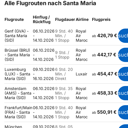
Alle Flugrouten nach Santa Maria
Hinflug /
Flugroute
Flugdauer
Airline
Flugpreis
Rückflug
Genf (GVA) -
06.10.2026
9 Std. 40
Royal
426,79 €
suc
Santa Maria
-
Min. /
Air
ab
(SID)
14.10.2026
1 Stopp
Maroc
Brüssel (BRU)
06.10.2026
Royal
9 Std. /
442,17 €
suc
- Santa Maria
-
Air
ab
1 Stopp
(SID)
14.10.2026
Maroc
Luxemburg
09.10.2026
6 Std. 20
454,47 €
suc
(LUX) - Santa
-
Min. /
Luxair
ab
Maria (SID)
16.10.2026
Direkt
Amsterdam
06.10.2026
9 Std. 35
Royal
458,33 €
suc
(AMS) - Santa
-
Min. /
Air
ab
Maria (SID)
14.10.2026
1 Stopp
Maroc
Frankfurt/Main
06.10.2026
9 Std. 40
Royal
550,91 €
suc
(FRA) - Santa
-
Min. /
Air
ab
Maria (SID)
14.10.2026
1 Stopp
Maroc
München
09.10.2026
8 Std. 05