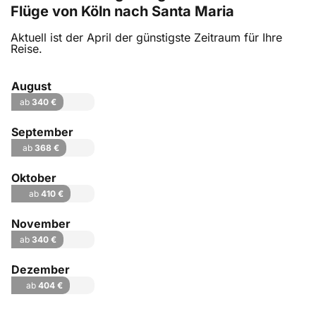
Flüge von Köln nach Santa Maria
Aktuell ist der April der günstigste Zeitraum für Ihre
Reise.
August
ab
340 €
September
ab
368 €
Oktober
ab
410 €
November
ab
340 €
Dezember
ab
404 €