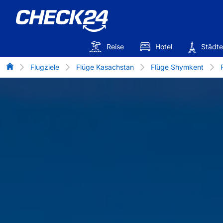
Reise
Hotel
Städte
Flug-Vergleich
Flugziele
Flüge Kasachstan
Flüge Shymkent