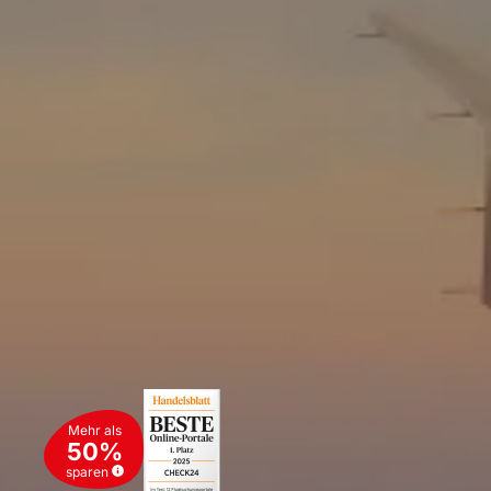
Mehr als
50%
sparen