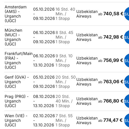
Amsterdam
05.10.2026
16 Std. 40
(AMS) -
Uzbekistan
740,58 €
s
-
Min. /
ab
Urganch
Airways
09.10.2026
1 Stopp
(UGC)
München
06.10.2026
8 Std. 45
(MUC) -
Uzbekistan
742,98 €
s
-
Min. /
ab
Urganch
Airways
09.10.2026
1 Stopp
(UGC)
Frankfurt/Main
06.10.2026
9 Std. 10
(FRA) -
Uzbekistan
756,99 €
s
-
Min. /
ab
Urganch
Airways
13.10.2026
1 Stopp
(UGC)
Genf (GVA) -
05.10.2026
20 Std. 50
Uzbekistan
763,06 €
s
Urganch
-
Min. /
ab
Airways
(UGC)
09.10.2026
1 Stopp
Prag (PRG) -
08.10.2026
20 Std.
Uzbekistan
766,80 €
s
Urganch
-
40 Min. /
ab
Airways
(UGC)
13.10.2026
1 Stopp
Wien (VIE) -
02.10.2026
7 Std. 55
Uzbekistan
774,47 €
s
Urganch
-
Min. /
ab
Airways
(UGC)
13.10.2026
1 Stopp