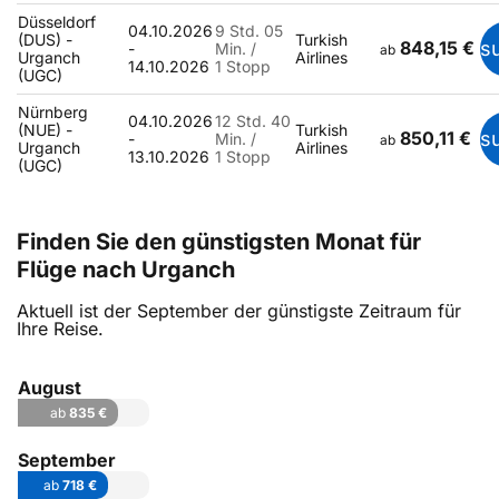
Düsseldorf
04.10.2026
9 Std. 05
(DUS) -
Turkish
848,15 €
s
-
Min. /
ab
Urganch
Airlines
14.10.2026
1 Stopp
(UGC)
Nürnberg
04.10.2026
12 Std. 40
(NUE) -
Turkish
850,11 €
s
-
Min. /
ab
Urganch
Airlines
13.10.2026
1 Stopp
(UGC)
Finden Sie den günstigsten Monat für
Flüge nach Urganch
Aktuell ist der September der günstigste Zeitraum für
Ihre Reise.
August
ab
835 €
September
ab
718 €