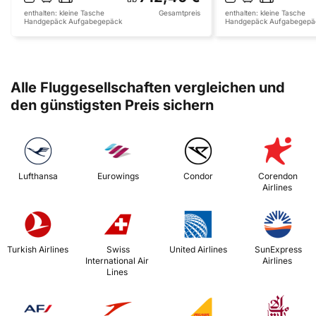
enthalten:
kleine Tasche
Gesamtpreis
enthalten:
kleine Tasche
Handgepäck
Aufgabegepäck
Handgepäck
Aufgabegepä
Alle Fluggesellschaften vergleichen und
den günstigsten Preis sichern
 Lufthansa 
 Eurowings 
 Condor 
 Corendon 
Airlines 
 Turkish Airlines 
 Swiss 
 United Airlines 
 SunExpress 
International Air 
Airlines 
Lines 