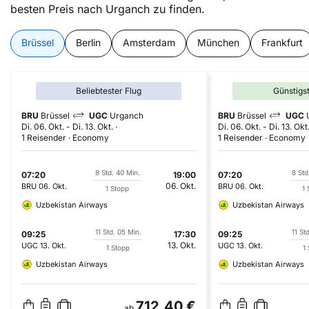
besten Preis nach Urganch zu finden.
Brüssel
Berlin
Amsterdam
München
Frankfurt
Beliebtester Flug
Günstigs
BRU
Brüssel
UGC
Urganch
BRU
Brüssel
UGC
Di. 06. Okt.
-
Di. 13. Okt.
Di. 06. Okt.
-
Di. 13. Okt
1 Reisender
Economy
1 Reisender
Economy
8 Std. 40 Min.
8 Std
07:20
19:00
07:20
06. Okt.
BRU
06. Okt.
BRU
06. Okt.
1 Stopp
1 
Uzbekistan Airways
Uzbekistan Airways
11 Std. 05 Min.
11 St
09:25
17:30
09:25
13. Okt.
UGC
13. Okt.
UGC
13. Okt.
1 Stopp
1
Uzbekistan Airways
Uzbekistan Airways
712,40 €
ab