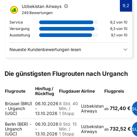
9,2
Uzbekistan Airways
249 Bewertungen
Service
9,2 von 10
Versorgung
9,3 von 10
Ausstattung
9,1 von 10
Neueste Kundenbewertungen lesen
Die günstigsten Flugrouten nach Urganch
Hinflug /
Flugroute
Flugdauer
Airline
Flugpreis
Rückflug
Brüssel (BRU)
06.10.2026
8 Std. 40
Uzbekistan
712,40 €
s
- Urganch
-
Min. /
ab
Airways
(UGC)
13.10.2026
1 Stopp
Berlin (BER) -
06.10.2026
9 Std. 15
Uzbekistan
732,52 €
s
Urganch
-
Min. /
ab
Airways
(UGC)
13.10.2026
1 Stopp