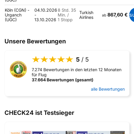
Köln (CGN) -
04.10.2026
8 Std. 35
Turkish
867,60 €
s
Urganch
-
Min. /
ab
Airlines
(UGC)
13.10.2026
1 Stopp
Unsere Bewertungen
5
/ 5
7.274 Bewertungen in den letzten 12 Monaten
für Flug
37.664 Bewertungen (gesamt)
alle Bewertungen
CHECK24 ist Testsieger