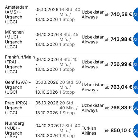
Amsterdam
05.10.2026
16 Std. 40
(AMS) -
Uzbekistan
740,58 €
s
-
Min. /
ab
Urganch
Airways
13.10.2026
1 Stopp
(UGC)
München
06.10.2026
8 Std. 45
(MUC) -
Uzbekistan
742,98 €
s
-
Min. /
ab
Urganch
Airways
13.10.2026
1 Stopp
(UGC)
Frankfurt/Main
06.10.2026
9 Std. 10
(FRA) -
Uzbekistan
756,99 €
s
-
Min. /
ab
Urganch
Airways
13.10.2026
1 Stopp
(UGC)
Genf (GVA) -
05.10.2026
20 Std. 50
Uzbekistan
763,04 €
s
Urganch
-
Min. /
ab
Airways
(UGC)
13.10.2026
1 Stopp
Prag (PRG) -
05.10.2026
20 Std.
Uzbekistan
766,83 €
s
Urganch
-
40 Min. /
ab
Airways
(UGC)
13.10.2026
1 Stopp
Nürnberg
04.10.2026
12 Std. 40
(NUE) -
Turkish
850,10 €
s
-
Min. /
ab
Urganch
Airlines
13.10.2026
1 Stopp
(UGC)