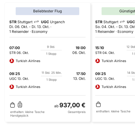
Beliebtester Flug
Günstigs
STR
Stuttgart
UGC
Urganch
STR
Stuttgart
UGC
Di. 06. Okt.
-
Di. 13. Okt.
So. 04. Okt.
-
Di. 13. Ok
1 Reisender
Economy
1 Reisender
Economy
9 Std.
12 Std
07:00
19:00
15:10
06. Okt.
STR
06. Okt.
STR
04. Okt.
1 Stopp
1 
Turkish Airlines
Turkish Airlines
11 Std. 25 Min.
14 St
09:25
17:50
09:25
13. Okt.
UGC
13. Okt.
UGC
13. Okt.
1 Stopp
1
Turkish Airlines
Turkish Airlines
937,00 €
ab
enthalten:
kleine Tasche
enthalten:
kleine Tasche
Gesamtpreis
Handgepäck