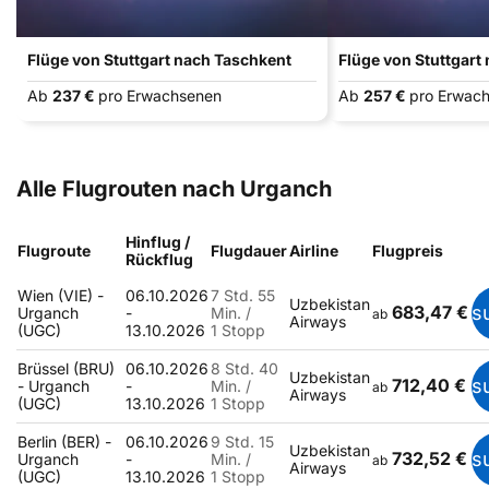
Flüge von Stuttgart nach Taschkent
Flüge von Stuttgar
Ab
237 €
pro Erwachsenen
Ab
257 €
pro Erwac
Alle Flugrouten nach Urganch
Hinflug /
Flugroute
Flugdauer
Airline
Flugpreis
Rückflug
Wien (VIE) -
06.10.2026
7 Std. 55
Uzbekistan
683,47 €
s
Urganch
-
Min. /
ab
Airways
(UGC)
13.10.2026
1 Stopp
Brüssel (BRU)
06.10.2026
8 Std. 40
Uzbekistan
712,40 €
s
- Urganch
-
Min. /
ab
Airways
(UGC)
13.10.2026
1 Stopp
Berlin (BER) -
06.10.2026
9 Std. 15
Uzbekistan
732,52 €
s
Urganch
-
Min. /
ab
Airways
(UGC)
13.10.2026
1 Stopp