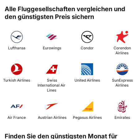
Alle Fluggesellschaften vergleichen und
den günstigsten Preis sichern
 Lufthansa 
 Eurowings 
 Condor 
 Corendon 
Airlines 
 Turkish Airlines 
 Swiss 
 United Airlines 
 SunExpress 
International Air 
Airlines 
Lines 
 Air France 
 Austrian Airlines 
 Pegasus Airlines 
 Emirates 
Finden Sie den günstigsten Monat für