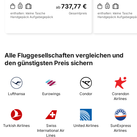
737,77 €
ab
enthalten:
kleine Tasche
Gesamtpreis
enthalten:
kleine Tasche
Handgepäck
Aufgabegepäck
Handgepäck
Aufgabegepä
Alle Fluggesellschaften vergleichen und
den günstigsten Preis sichern
 Lufthansa 
 Eurowings 
 Condor 
 Corendon 
Airlines 
 Turkish Airlines 
 Swiss 
 United Airlines 
 SunExpress 
International Air 
Airlines 
Lines 