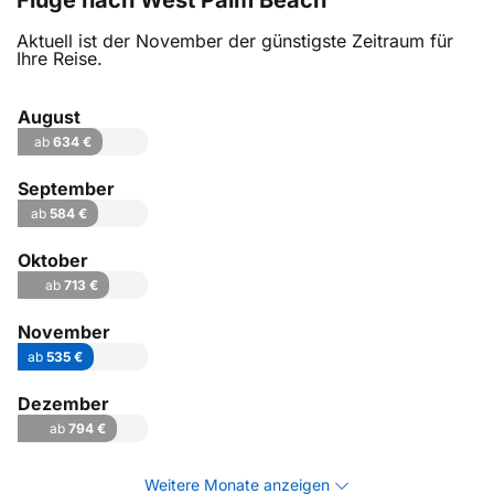
Flüge nach West Palm Beach
Aktuell ist der November der günstigste Zeitraum für
Ihre Reise.
August
ab
634 €
September
ab
584 €
Oktober
ab
713 €
November
ab
535 €
Dezember
ab
794 €
Weitere Monate anzeigen