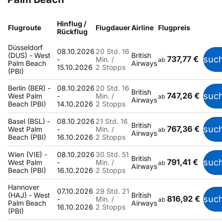
Hinflug /
Flugroute
Flugdauer
Airline
Flugpreis
Rückflug
Düsseldorf
08.10.2026
20 Std. 16
(DUS) - West
British
737,77 €
suc
-
Min. /
ab
Palm Beach
Airways
15.10.2026
2 Stopps
(PBI)
Berlin (BER) -
08.10.2026
20 Std. 16
British
747,26 €
suc
West Palm
-
Min. /
ab
Airways
Beach (PBI)
14.10.2026
2 Stopps
Basel (BSL) -
08.10.2026
21 Std. 16
British
767,36 €
suc
West Palm
-
Min. /
ab
Airways
Beach (PBI)
16.10.2026
2 Stopps
Wien (VIE) -
08.10.2026
30 Std. 51
British
791,41 €
suc
West Palm
-
Min. /
ab
Airways
Beach (PBI)
16.10.2026
2 Stopps
Hannover
07.10.2026
29 Std. 21
(HAJ) - West
British
816,92 €
suc
-
Min. /
ab
Palm Beach
Airways
16.10.2026
2 Stopps
(PBI)