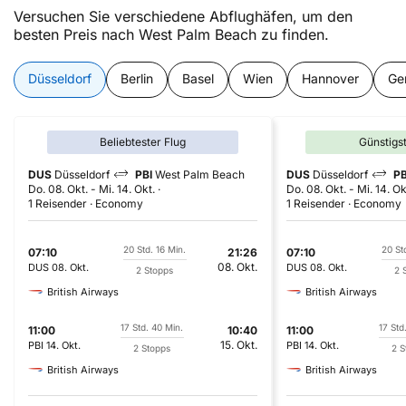
Versuchen Sie verschiedene Abflughäfen, um den
besten Preis nach West Palm Beach zu finden.
Düsseldorf
Berlin
Basel
Wien
Hannover
Ge
Beliebtester Flug
Günstigs
DUS
Düsseldorf
PBI
West Palm Beach
DUS
Düsseldorf
PB
Do. 08. Okt.
-
Mi. 14. Okt.
Do. 08. Okt.
-
Mi. 14. Ok
1 Reisender
Economy
1 Reisender
Economy
20 Std. 16 Min.
20 St
07:10
21:26
07:10
08. Okt.
DUS
08. Okt.
DUS
08. Okt.
2 Stopps
2 
British Airways
British Airways
17 Std. 40 Min.
17 Std
11:00
10:40
11:00
15. Okt.
PBI
14. Okt.
PBI
14. Okt.
2 Stopps
2 S
British Airways
British Airways