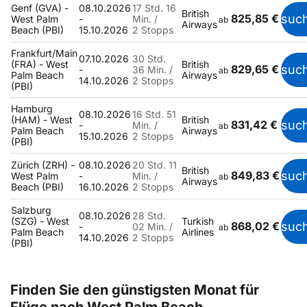
Genf (GVA) -
08.10.2026
17 Std. 16
British
825,85 €
suc
West Palm
-
Min. /
ab
Airways
Beach (PBI)
15.10.2026
2 Stopps
Frankfurt/Main
07.10.2026
30 Std.
(FRA) - West
British
829,65 €
suc
-
36 Min. /
ab
Palm Beach
Airways
14.10.2026
2 Stopps
(PBI)
Hamburg
08.10.2026
16 Std. 51
(HAM) - West
British
831,42 €
suc
-
Min. /
ab
Palm Beach
Airways
15.10.2026
2 Stopps
(PBI)
Zürich (ZRH) -
08.10.2026
20 Std. 11
British
849,83 €
suc
West Palm
-
Min. /
ab
Airways
Beach (PBI)
16.10.2026
2 Stopps
Salzburg
08.10.2026
28 Std.
(SZG) - West
Turkish
868,02 €
suc
-
02 Min. /
ab
Palm Beach
Airlines
14.10.2026
2 Stopps
(PBI)
Finden Sie den günstigsten Monat für