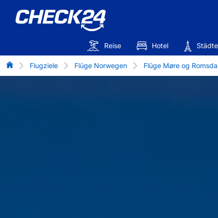
Reise
Hotel
Städte
Flug-Vergleich
Flugziele
Flüge Norwegen
Flüge Møre og Romsdal