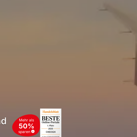
nd
Mehr als
50%
sparen