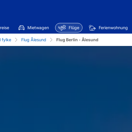
reise
Mietwagen
Flüge
Ferienwohnung
 fylke
Flug Ålesund
Flug Berlin - Ålesund