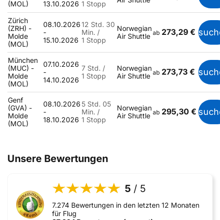
(MOL)
13.10.2026
1 Stopp
Zürich
08.10.2026
12 Std. 30
(ZRH) -
Norwegian
273,29 €
such
-
Min. /
ab
Molde
Air Shuttle
15.10.2026
1 Stopp
(MOL)
München
07.10.2026
(MUC) -
7 Std. /
Norwegian
273,73 €
such
-
ab
Molde
1 Stopp
Air Shuttle
14.10.2026
(MOL)
Genf
08.10.2026
5 Std. 05
(GVA) -
Norwegian
295,30 €
such
-
Min. /
ab
Molde
Air Shuttle
18.10.2026
1 Stopp
(MOL)
Unsere Bewertungen
5
/ 5
7.274 Bewertungen in den letzten 12 Monaten
für Flug