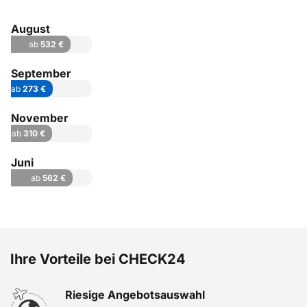
August
ab
532 €
September
ab
273 €
November
ab
310 €
Juni
ab
562 €
Ihre Vorteile bei CHECK24
Riesige Angebotsauswahl