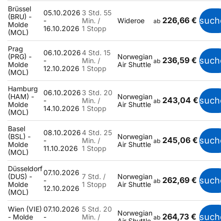
Brüssel
05.10.2026
3 Std. 55
(BRU) -
226,66 €
such
-
Min. /
Wideroe
ab
Molde
16.10.2026
1 Stopp
(MOL)
Prag
06.10.2026
4 Std. 15
(PRG) -
Norwegian
236,59 €
such
-
Min. /
ab
Molde
Air Shuttle
12.10.2026
1 Stopp
(MOL)
Hamburg
06.10.2026
3 Std. 20
(HAM) -
Norwegian
243,04 €
such
-
Min. /
ab
Molde
Air Shuttle
14.10.2026
1 Stopp
(MOL)
Basel
08.10.2026
4 Std. 25
(BSL) -
Norwegian
245,06 €
such
-
Min. /
ab
Molde
Air Shuttle
11.10.2026
1 Stopp
(MOL)
Düsseldorf
07.10.2026
(DUS) -
7 Std. /
Norwegian
262,69 €
such
-
ab
Molde
1 Stopp
Air Shuttle
12.10.2026
(MOL)
Wien (VIE)
07.10.2026
5 Std. 20
Norwegian
264,73 €
such
- Molde
-
Min. /
ab
Air Shuttle