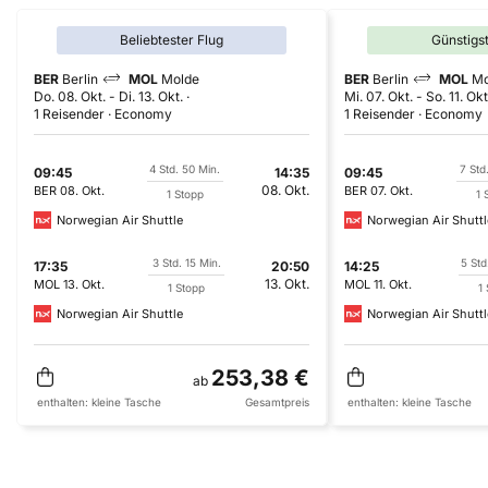
Beliebtester Flug
Günstigs
BER
Berlin
MOL
Molde
BER
Berlin
MOL
Mo
Do. 08. Okt.
-
Di. 13. Okt.
Mi. 07. Okt.
-
So. 11. Okt
1 Reisender
Economy
1 Reisender
Economy
4 Std. 50 Min.
7 Std
09:45
14:35
09:45
08. Okt.
BER
08. Okt.
BER
07. Okt.
1 Stopp
1 
Norwegian Air Shuttle
Norwegian Air Shuttl
3 Std. 15 Min.
5 Std
17:35
20:50
14:25
13. Okt.
MOL
13. Okt.
MOL
11. Okt.
1 Stopp
1
Norwegian Air Shuttle
Norwegian Air Shuttl
253,38 €
ab
enthalten:
kleine Tasche
Gesamtpreis
enthalten:
kleine Tasche