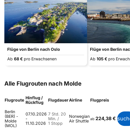
Flüge von Berlin nach Oslo
Flüge von Berlin na
Ab
68 €
pro Erwachsenen
Ab
105 €
pro Erwac
Alle Flugrouten nach Molde
Hinflug /
Flugroute
Flugdauer
Airline
Flugpreis
Rückflug
Berlin
07.10.2026
7 Std. 20
(BER) -
Norwegian
224,38 €
such
-
Min. /
ab
Molde
Air Shuttle
11.10.2026
1 Stopp
(MOL)