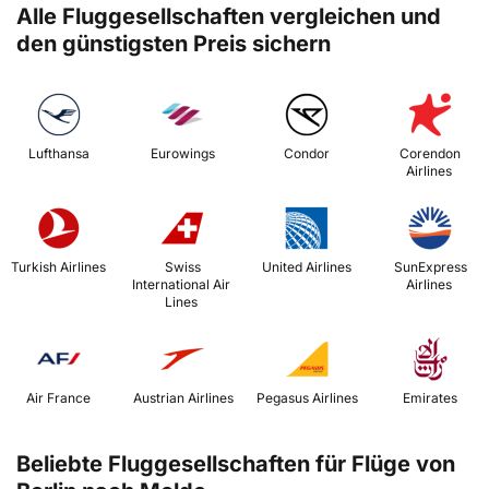
Alle Fluggesellschaften vergleichen und
den günstigsten Preis sichern
 Lufthansa 
 Eurowings 
 Condor 
 Corendon 
Airlines 
 Turkish Airlines 
 Swiss 
 United Airlines 
 SunExpress 
International Air 
Airlines 
Lines 
 Air France 
 Austrian Airlines 
 Pegasus Airlines 
 Emirates 
Beliebte Fluggesellschaften für Flüge von