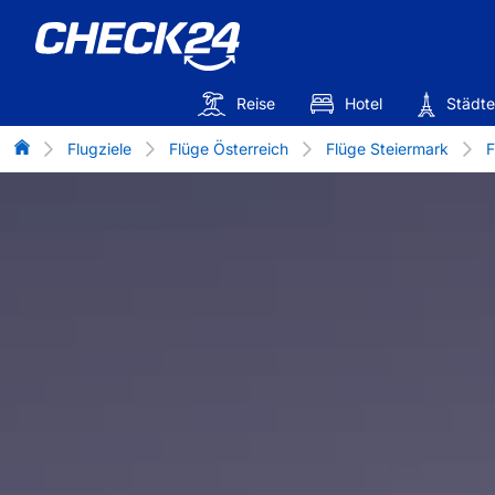
Reise
Hotel
Städte
Flug-Vergleich
Flugziele
Flüge Österreich
Flüge Steiermark
F