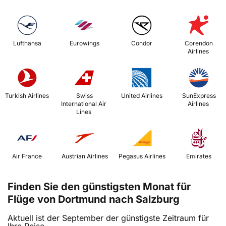
 Lufthansa 
 Eurowings 
 Condor 
 Corendon 
Airlines 
 Turkish Airlines 
 Swiss 
 United Airlines 
 SunExpress 
International Air 
Airlines 
Lines 
 Air France 
 Austrian Airlines 
 Pegasus Airlines 
 Emirates 
Finden Sie den günstigsten Monat für
Flüge von Dortmund nach Salzburg
Aktuell ist der September der günstigste Zeitraum für