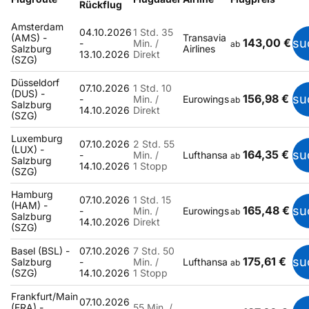
Rückflug
Amsterdam
04.10.2026
1 Std. 35
(AMS) -
Transavia
143,00 €
su
-
Min. /
ab
Salzburg
Airlines
13.10.2026
Direkt
(SZG)
Düsseldorf
07.10.2026
1 Std. 10
(DUS) -
156,98 €
su
-
Min. /
Eurowings
ab
Salzburg
14.10.2026
Direkt
(SZG)
Luxemburg
07.10.2026
2 Std. 55
(LUX) -
164,35 €
su
-
Min. /
Lufthansa
ab
Salzburg
14.10.2026
1 Stopp
(SZG)
Hamburg
07.10.2026
1 Std. 15
(HAM) -
165,48 €
su
-
Min. /
Eurowings
ab
Salzburg
14.10.2026
Direkt
(SZG)
Basel (BSL) -
07.10.2026
7 Std. 50
175,61 €
su
Salzburg
-
Min. /
Lufthansa
ab
(SZG)
14.10.2026
1 Stopp
Frankfurt/Main
07.10.2026
(FRA) -
55 Min. /