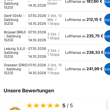
187,60 €
su
-
Lufthansa
ab
Salzburg
Direkt
14.10.2026
(SZG)
Genf (GVA) -
07.10.2026
3 Std. 10
212,15 €
su
Salzburg
-
Min. /
Lufthansa
ab
(SZG)
14.10.2026
1 Stopp
Brüssel (BRU)
07.10.2026
3 Std. /
235,75 €
su
- Salzburg
-
Lufthansa
ab
1 Stopp
(SZG)
14.10.2026
Leipzig (LEJ) -
07.10.2026
3 Std. /
238,33 €
su
Salzburg
-
Lufthansa
ab
1 Stopp
(SZG)
14.10.2026
Dresden (DRS)
07.10.2026
3 Std. 15
241,99 €
su
- Salzburg
-
Min. /
Lufthansa
ab
(SZG)
14.10.2026
1 Stopp
Unsere Bewertungen
5
/ 5