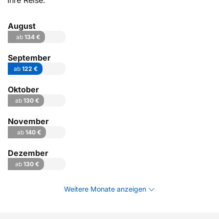
Ihre Reise.
August
ab
134 €
September
ab
122 €
Oktober
ab
130 €
November
ab
140 €
Dezember
ab
130 €
Weitere Monate anzeigen