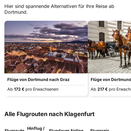
Hier sind spannende Alternativen für Ihre Reise ab
Dortmund.
Flüge von Dortmund nach Graz
Flüge von Dortmun
Ab
172 €
pro Erwachsenen
Ab
217 €
pro Erwach
Alle Flugrouten nach Klagenfurt
Hinflug /
Flugroute
Flugdauer
Airline
Flugpreis