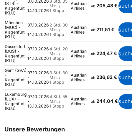
07.10.2026
3 Std. 35
(STR) -
Austrian
205,48 €
such
-
Min. /
ab
Klagenfurt
Airlines
14.10.2026
1 Stopp
(KLU)
München
07.10.2026
2 Std. 30
(MUC) -
Austrian
211,51 €
such
-
Min. /
ab
Klagenfurt
Airlines
14.10.2026
1 Stopp
(KLU)
Düsseldorf
07.10.2026
4 Std. 20
(DUS) -
Austrian
224,47 €
such
-
Min. /
ab
Klagenfurt
Airlines
14.10.2026
1 Stopp
(KLU)
Genf (GVA)
07.10.2026
3 Std. 30
-
Austrian
236,62 €
such
-
Min. /
ab
Klagenfurt
Airlines
14.10.2026
1 Stopp
(KLU)
Luxemburg
07.10.2026
4 Std. 55
(LUX) -
Austrian
244,04 €
such
-
Min. /
ab
Klagenfurt
Airlines
13.10.2026
1 Stopp
(KLU)
Unsere Bewertungen