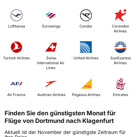
 Lufthansa 
 Eurowings 
 Condor 
 Corendon 
Airlines 
 Turkish Airlines 
 Swiss 
 United Airlines 
 SunExpress 
International Air 
Airlines 
Lines 
 Air France 
 Austrian Airlines 
 Pegasus Airlines 
 Emirates 
Finden Sie den günstigsten Monat für
Flüge von Dortmund nach Klagenfurt
Aktuell ist der November der günstigste Zeitraum für