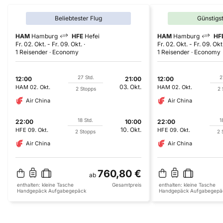
Beliebtester Flug
Günstigs
HAM
Hamburg
HFE
Hefei
HAM
Hamburg
HF
Fr. 02. Okt.
-
Fr. 09. Okt.
Fr. 02. Okt.
-
Fr. 09. Okt
1 Reisender
Economy
1 Reisender
Economy
27 Std.
2
12:00
21:00
12:00
03. Okt.
HAM
02. Okt.
HAM
02. Okt.
2 Stopps
2 
Air China
Air China
18 Std.
1
22:00
10:00
22:00
10. Okt.
HFE
09. Okt.
HFE
09. Okt.
2 Stopps
2 
Air China
Air China
760,80 €
ab
enthalten:
kleine Tasche
Gesamtpreis
enthalten:
kleine Tasche
Handgepäck
Aufgabegepäck
Handgepäck
Aufgabegepä