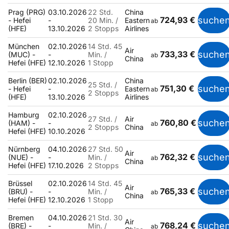
Prag (PRG)
03.10.2026
22 Std.
China
724,93 €
suche
- Hefei
-
20 Min. /
Eastern
ab
(HFE)
13.10.2026
2 Stopps
Airlines
München
02.10.2026
14 Std. 45
Air
733,33 €
suche
(MUC) -
-
Min. /
ab
China
Hefei (HFE)
12.10.2026
1 Stopp
Berlin (BER)
02.10.2026
China
25 Std. /
751,30 €
suche
- Hefei
-
Eastern
ab
2 Stopps
(HFE)
13.10.2026
Airlines
Hamburg
02.10.2026
27 Std. /
Air
760,80 €
suche
(HAM) -
-
ab
2 Stopps
China
Hefei (HFE)
10.10.2026
Nürnberg
04.10.2026
27 Std. 50
Air
762,32 €
suche
(NUE) -
-
Min. /
ab
China
Hefei (HFE)
17.10.2026
2 Stopps
Brüssel
02.10.2026
14 Std. 45
Air
765,33 €
suche
(BRU) -
-
Min. /
ab
China
Hefei (HFE)
12.10.2026
1 Stopp
Bremen
04.10.2026
21 Std. 30
Air
768,24 €
suche
(BRE) -
-
Min. /
ab