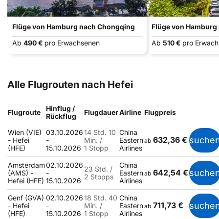
Flüge von Hamburg nach Chongqing
Flüge von Hamburg
Ab
490 €
pro Erwachsenen
Ab
510 €
pro Erwac
Alle Flugrouten nach Hefei
Hinflug /
Flugroute
Flugdauer
Airline
Flugpreis
Rückflug
Wien (VIE)
03.10.2026
14 Std. 10
China
632,36 €
suche
- Hefei
-
Min. /
Eastern
ab
(HFE)
15.10.2026
1 Stopp
Airlines
Amsterdam
02.10.2026
China
23 Std. /
642,54 €
suche
(AMS) -
-
Eastern
ab
2 Stopps
Hefei (HFE)
15.10.2026
Airlines
Genf (GVA)
02.10.2026
18 Std. 40
China
711,73 €
suche
- Hefei
-
Min. /
Eastern
ab
(HFE)
15.10.2026
1 Stopp
Airlines