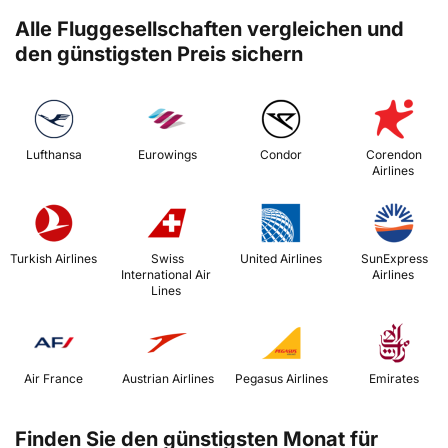
Alle Fluggesellschaften vergleichen und
den günstigsten Preis sichern
 Lufthansa 
 Eurowings 
 Condor 
 Corendon 
Airlines 
 Turkish Airlines 
 Swiss 
 United Airlines 
 SunExpress 
International Air 
Airlines 
Lines 
 Air France 
 Austrian Airlines 
 Pegasus Airlines 
 Emirates 
Finden Sie den günstigsten Monat für