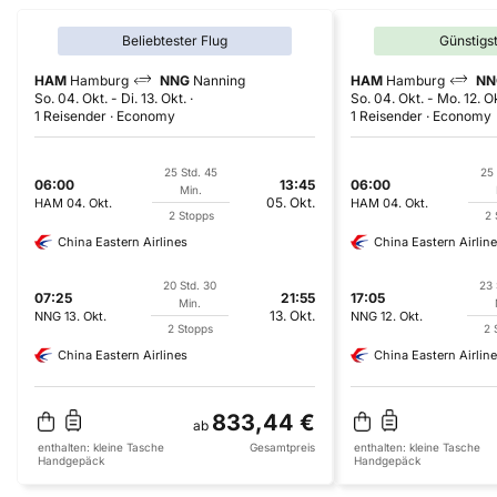
Beliebtester Flug
Günstigs
HAM
Hamburg
NNG
Nanning
HAM
Hamburg
NN
So. 04. Okt.
-
Di. 13. Okt.
So. 04. Okt.
-
Mo. 12. O
1 Reisender
Economy
1 Reisender
Economy
25 Std. 45
25 
06:00
13:45
06:00
Min.
05. Okt.
HAM
04. Okt.
HAM
04. Okt.
2 Stopps
2 
China Eastern Airlines
China Eastern Airlin
20 Std. 30
23 
07:25
21:55
17:05
Min.
13. Okt.
NNG
13. Okt.
NNG
12. Okt.
2 Stopps
2 
China Eastern Airlines
China Eastern Airlin
833,44 €
ab
enthalten:
kleine Tasche
Gesamtpreis
enthalten:
kleine Tasche
Handgepäck
Handgepäck