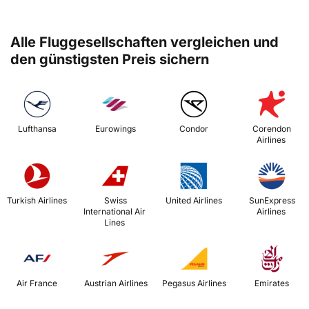
Alle Fluggesellschaften vergleichen und
den günstigsten Preis sichern
 Lufthansa 
 Eurowings 
 Condor 
 Corendon 
Airlines 
 Turkish Airlines 
 Swiss 
 United Airlines 
 SunExpress 
International Air 
Airlines 
Lines 
 Air France 
 Austrian Airlines 
 Pegasus Airlines 
 Emirates 