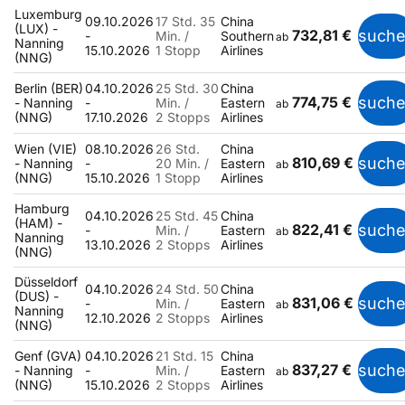
Luxemburg
09.10.2026
17 Std. 35
China
(LUX) -
732,81 €
such
-
Min. /
Southern
ab
Nanning
15.10.2026
1 Stopp
Airlines
(NNG)
Berlin (BER)
04.10.2026
25 Std. 30
China
774,75 €
such
- Nanning
-
Min. /
Eastern
ab
(NNG)
17.10.2026
2 Stopps
Airlines
Wien (VIE)
08.10.2026
26 Std.
China
810,69 €
such
- Nanning
-
20 Min. /
Eastern
ab
(NNG)
15.10.2026
1 Stopp
Airlines
Hamburg
04.10.2026
25 Std. 45
China
(HAM) -
822,41 €
such
-
Min. /
Eastern
ab
Nanning
13.10.2026
2 Stopps
Airlines
(NNG)
Düsseldorf
04.10.2026
24 Std. 50
China
(DUS) -
831,06 €
such
-
Min. /
Eastern
ab
Nanning
12.10.2026
2 Stopps
Airlines
(NNG)
Genf (GVA)
04.10.2026
21 Std. 15
China
837,27 €
such
- Nanning
-
Min. /
Eastern
ab
(NNG)
15.10.2026
2 Stopps
Airlines