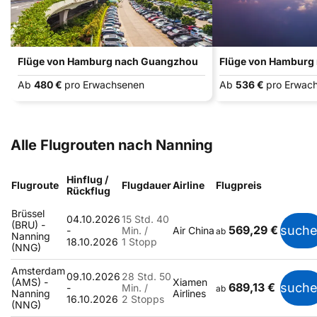
Flüge von Hamburg nach Guangzhou
Flüge von Hamburg
Ab
480 €
pro Erwachsenen
Ab
536 €
pro Erwac
Alle Flugrouten nach Nanning
Hinflug /
Flugroute
Flugdauer
Airline
Flugpreis
Rückflug
Brüssel
04.10.2026
15 Std. 40
(BRU) -
569,29 €
such
-
Min. /
Air China
ab
Nanning
18.10.2026
1 Stopp
(NNG)
Amsterdam
09.10.2026
28 Std. 50
(AMS) -
Xiamen
689,13 €
such
-
Min. /
ab
Nanning
Airlines
16.10.2026
2 Stopps
(NNG)