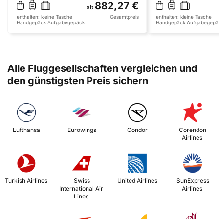
882,27 €
ab
enthalten:
kleine Tasche
Gesamtpreis
enthalten:
kleine Tasche
Handgepäck
Aufgabegepäck
Handgepäck
Aufgabegepä
Alle Fluggesellschaften vergleichen und
den günstigsten Preis sichern
 Lufthansa 
 Eurowings 
 Condor 
 Corendon 
Airlines 
 Turkish Airlines 
 Swiss 
 United Airlines 
 SunExpress 
International Air 
Airlines 
Lines 