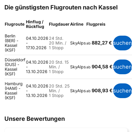
Die günstigsten Flugrouten nach Kassel
Hinflug /
Flugroute
Flugdauer
Airline
Flugpreis
Rückflug
Berlin
04.10.2026
24 Std.
(BER) -
882,27 €
suchen
-
20 Min. /
SkyAlps
ab
Kassel
17.10.2026
1 Stopp
(KSF)
Düsseldorf
04.10.2026
20 Std. 15
(DUS) -
904,58 €
suchen
-
Min. /
SkyAlps
ab
Kassel
13.10.2026
1 Stopp
(KSF)
Hamburg
04.10.2026
20 Std. 25
(HAM) -
908,93 €
suchen
-
Min. /
SkyAlps
ab
Kassel
13.10.2026
1 Stopp
(KSF)
Unsere Bewertungen