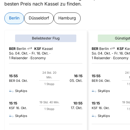
besten Preis nach Kassel zu finden.
Berlin
Düsseldorf
Hamburg
Beliebtester Flug
Günstigs
BER
Berlin
KSF
Kassel
BER
Berlin
KSF
Ka
So. 04. Okt.
-
Fr. 16. Okt.
So. 04. Okt.
-
Fr. 16. Okt
1 Reisender
Economy
1 Reisender
Economy
24 Std. 20
24 
15:55
16:15
15:55
Min.
05. Okt.
BER
04. Okt.
BER
04. Okt.
1 Stopp
1 
SkyAlps
SkyAlps
19 Std. 40 Min.
19 St
15:15
10:55
15:15
17. Okt.
KSF
16. Okt.
KSF
16. Okt.
1 Stopp
1 
SkyAlps
SkyAlps