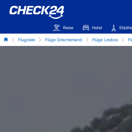
Reise
Hotel
Städte
Flug-Vergleich
Flugziele
Flüge Griechenland
Flüge Lesbos
Fl