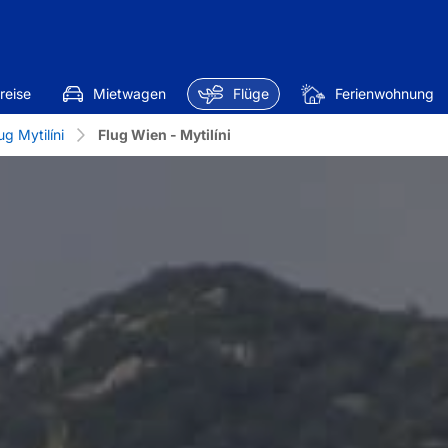
reise
Mietwagen
Flüge
Ferienwohnung
ug Mytilíni
Flug Wien - Mytilíni