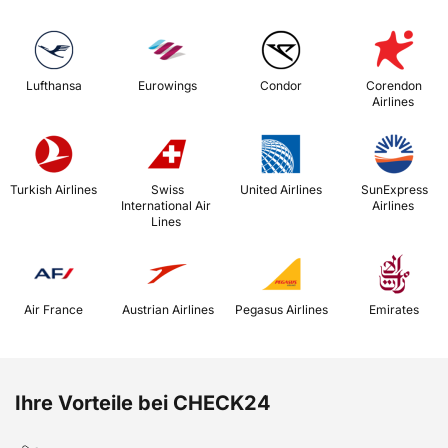
 Lufthansa 
 Eurowings 
 Condor 
 Corendon 
Airlines 
 Turkish Airlines 
 Swiss 
 United Airlines 
 SunExpress 
International Air 
Airlines 
Lines 
 Air France 
 Austrian Airlines 
 Pegasus Airlines 
 Emirates 
Ihre Vorteile bei CHECK24