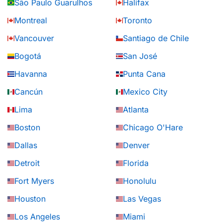
São Paulo Guarulhos
Halifax
Montreal
Toronto
Vancouver
Santiago de Chile
Bogotá
San José
Havanna
Punta Cana
Cancún
Mexico City
Lima
Atlanta
Boston
Chicago O'Hare
Dallas
Denver
Detroit
Florida
Fort Myers
Honolulu
Houston
Las Vegas
Los Angeles
Miami