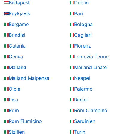
Budapest
Dublin
Reykjavik
Bari
Bergamo
Bologna
Brindisi
Cagliari
Catania
Florenz
Genua
Lamezia Terme
Mailand
Mailand Linate
Mailand Malpensa
Neapel
Olbia
Palermo
Pisa
Rimini
Rom
Rom Ciampino
Rom Fiumicino
Sardinien
Sizilien
Turin