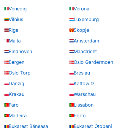
Venedig
Verona
Vilnius
Luxemburg
Riga
Skopje
Malta
Amsterdam
Eindhoven
Maastricht
Bergen
Oslo Gardermoen
Oslo Torp
Breslau
Danzig
Kattowitz
Krakau
Warschau
Faro
Lissabon
Madeira
Porto
Bukarest Băneasa
Bukarest Otopeni