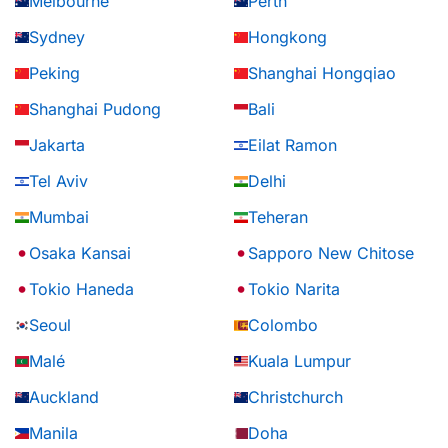
Melbourne
Perth
Sydney
Hongkong
Peking
Shanghai Hongqiao
Shanghai Pudong
Bali
Jakarta
Eilat Ramon
Tel Aviv
Delhi
Mumbai
Teheran
Osaka Kansai
Sapporo New Chitose
Tokio Haneda
Tokio Narita
Seoul
Colombo
Malé
Kuala Lumpur
Auckland
Christchurch
Manila
Doha