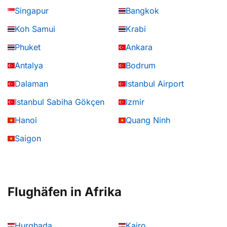
Singapur
Bangkok
Koh Samui
Krabi
Phuket
Ankara
Antalya
Bodrum
Dalaman
Istanbul Airport
Istanbul Sabiha Gökçen
Izmir
Hanoi
Quang Ninh
Saigon
Flughäfen in Afrika
Hurghada
Kairo