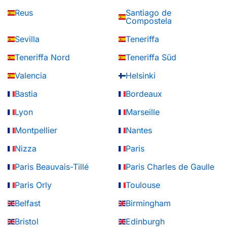
Reus
Santiago de
Compostela
Sevilla
Teneriffa
Teneriffa Nord
Teneriffa Süd
Valencia
Helsinki
Bastia
Bordeaux
Lyon
Marseille
Montpellier
Nantes
Nizza
Paris
Paris Beauvais-Tillé
Paris Charles de Gaulle
Paris Orly
Toulouse
Belfast
Birmingham
Bristol
Edinburgh