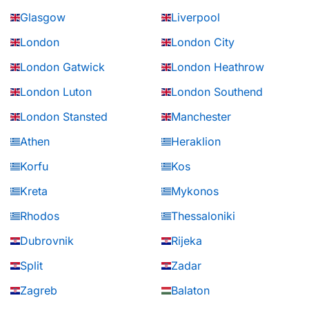
Glasgow
Liverpool
London
London City
London Gatwick
London Heathrow
London Luton
London Southend
London Stansted
Manchester
Athen
Heraklion
Korfu
Kos
Kreta
Mykonos
Rhodos
Thessaloniki
Dubrovnik
Rijeka
Split
Zadar
Zagreb
Balaton