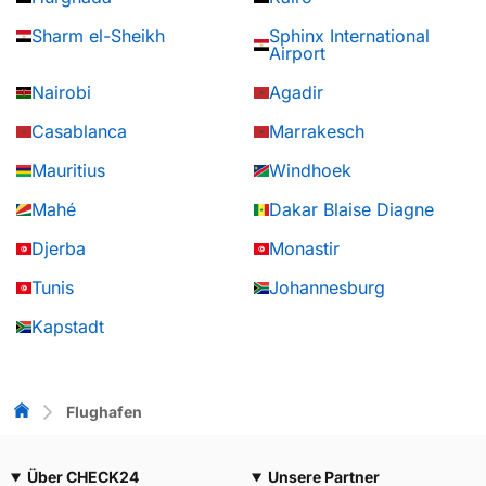
Sharm el-Sheikh
Sphinx International
Airport
Nairobi
Agadir
Casablanca
Marrakesch
Mauritius
Windhoek
Mahé
Dakar Blaise Diagne
Djerba
Monastir
Tunis
Johannesburg
Kapstadt
Flug-Vergleich
Flughafen
Über CHECK24
Unsere Partner