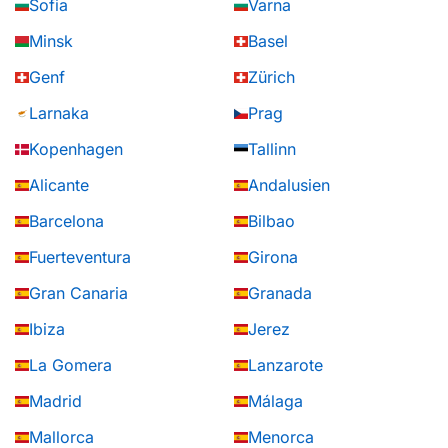
Sofia
Varna
Minsk
Basel
Genf
Zürich
Larnaka
Prag
Kopenhagen
Tallinn
Alicante
Andalusien
Barcelona
Bilbao
Fuerteventura
Girona
Gran Canaria
Granada
Ibiza
Jerez
La Gomera
Lanzarote
Madrid
Málaga
Mallorca
Menorca