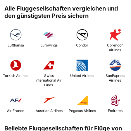
Alle Fluggesellschaften vergleichen und
den günstigsten Preis sichern
 Lufthansa 
 Eurowings 
 Condor 
 Corendon 
Airlines 
 Turkish Airlines 
 Swiss 
 United Airlines 
 SunExpress 
International Air 
Airlines 
Lines 
 Air France 
 Austrian Airlines 
 Pegasus Airlines 
 Emirates 
Beliebte Fluggesellschaften für Flüge von