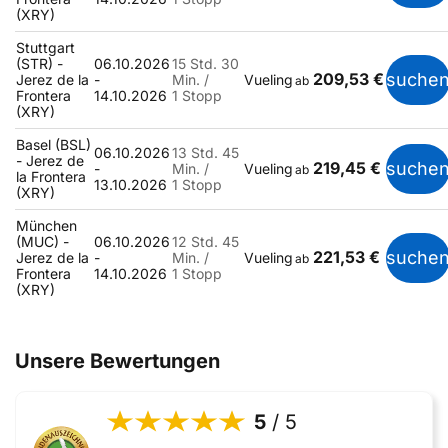
(XRY)
Stuttgart
(STR) -
06.10.2026
15 Std. 30
209,53 €
suche
Jerez de la
-
Min. /
Vueling
ab
Frontera
14.10.2026
1 Stopp
(XRY)
Basel (BSL)
06.10.2026
13 Std. 45
- Jerez de
219,45 €
suche
-
Min. /
Vueling
ab
la Frontera
13.10.2026
1 Stopp
(XRY)
München
(MUC) -
06.10.2026
12 Std. 45
221,53 €
suche
Jerez de la
-
Min. /
Vueling
ab
Frontera
14.10.2026
1 Stopp
(XRY)
Unsere Bewertungen
5
/ 5