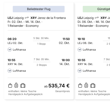
Beliebtester Flug
Günstigs
LEJ
Leipzig
XRY
Jerez de la Frontera
LEJ
Leipzig
XRY
J
Fr. 02. Okt.
-
Mi. 14. Okt.
Di. 06. Okt.
-
Mi. 14. Okt
1 Reisender
Economy
1 Reisender
Economy
5 Std. 30 Min.
15
06:20
11:50
19:10
02. Okt.
LEJ
02. Okt.
LEJ
06. Okt.
1 Stopp
2 
Lufthansa
Lufthansa
7 Std. 05 Min.
7 Std
10:55
18:00
10:55
14. Okt.
XRY
14. Okt.
XRY
14. Okt.
2 Stopps
2 
Lufthansa
Lufthansa
535,74 €
ab
enthalten:
kleine Tasche
Gesamtpreis
enthalten:
kleine Tasche
Handgepäck
Aufgabegepäck
Handgepäck
Aufgabegepä