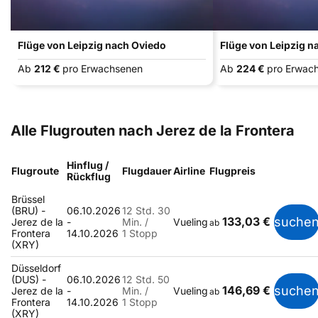
Flüge von Leipzig nach Oviedo
Flüge von Leipzig n
Ab
212 €
pro Erwachsenen
Ab
224 €
pro Erwac
Alle Flugrouten nach Jerez de la Frontera
Hinflug /
Flugroute
Flugdauer
Airline
Flugpreis
Rückflug
Brüssel
(BRU) -
06.10.2026
12 Std. 30
133,03 €
suche
Jerez de la
-
Min. /
Vueling
ab
Frontera
14.10.2026
1 Stopp
(XRY)
Düsseldorf
(DUS) -
06.10.2026
12 Std. 50
146,69 €
suche
Jerez de la
-
Min. /
Vueling
ab
Frontera
14.10.2026
1 Stopp
(XRY)