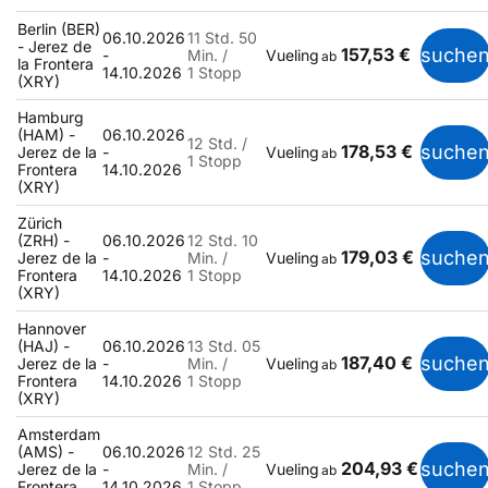
Berlin (BER)
06.10.2026
11 Std. 50
- Jerez de
157,53 €
suche
-
Min. /
Vueling
ab
la Frontera
14.10.2026
1 Stopp
(XRY)
Hamburg
(HAM) -
06.10.2026
12 Std. /
178,53 €
suche
Jerez de la
-
Vueling
ab
1 Stopp
Frontera
14.10.2026
(XRY)
Zürich
(ZRH) -
06.10.2026
12 Std. 10
179,03 €
suche
Jerez de la
-
Min. /
Vueling
ab
Frontera
14.10.2026
1 Stopp
(XRY)
Hannover
(HAJ) -
06.10.2026
13 Std. 05
187,40 €
suche
Jerez de la
-
Min. /
Vueling
ab
Frontera
14.10.2026
1 Stopp
(XRY)
Amsterdam
(AMS) -
06.10.2026
12 Std. 25
204,93 €
suche
Jerez de la
-
Min. /
Vueling
ab
Frontera
14.10.2026
1 Stopp