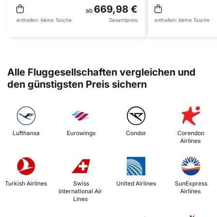
669,98 €
ab
enthalten:
kleine Tasche
Gesamtpreis
enthalten:
kleine Tasche
Alle Fluggesellschaften vergleichen und
den günstigsten Preis sichern
 Lufthansa 
 Eurowings 
 Condor 
 Corendon 
Airlines 
 Turkish Airlines 
 Swiss 
 United Airlines 
 SunExpress 
International Air 
Airlines 
Lines 