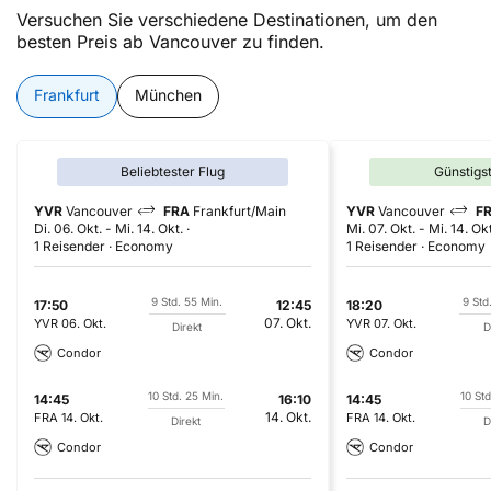
Versuchen Sie verschiedene Destinationen, um den
besten Preis ab Vancouver zu finden.
Frankfurt
München
Beliebtester Flug
Günstigs
YVR
Vancouver
FRA
Frankfurt/Main
YVR
Vancouver
F
Di. 06. Okt.
-
Mi. 14. Okt.
Mi. 07. Okt.
-
Mi. 14. Okt
1 Reisender
Economy
1 Reisender
Economy
9 Std. 55 Min.
9 Std
17:50
12:45
18:20
07. Okt.
YVR
06. Okt.
YVR
07. Okt.
Direkt
D
Condor
Condor
10 Std. 25 Min.
10 Std
14:45
16:10
14:45
14. Okt.
FRA
14. Okt.
FRA
14. Okt.
Direkt
D
Condor
Condor