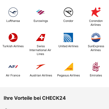
 Lufthansa 
 Eurowings 
 Condor 
 Corendon 
Airlines 
 Turkish Airlines 
 Swiss 
 United Airlines 
 SunExpress 
International Air 
Airlines 
Lines 
 Air France 
 Austrian Airlines 
 Pegasus Airlines 
 Emirates 
Ihre Vorteile bei CHECK24