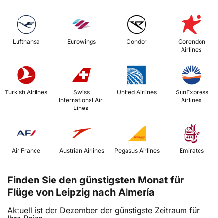
 Lufthansa 
 Eurowings 
 Condor 
 Corendon 
Airlines 
 Turkish Airlines 
 Swiss 
 United Airlines 
 SunExpress 
International Air 
Airlines 
Lines 
 Air France 
 Austrian Airlines 
 Pegasus Airlines 
 Emirates 
Finden Sie den günstigsten Monat für
Flüge von Leipzig nach Almería
Aktuell ist der Dezember der günstigste Zeitraum für