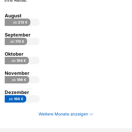
Ihre Reise.
August
ab
213 €
September
ab
174 €
Oktober
ab
194 €
November
ab
196 €
Dezember
ab
166 €
Weitere Monate anzeigen