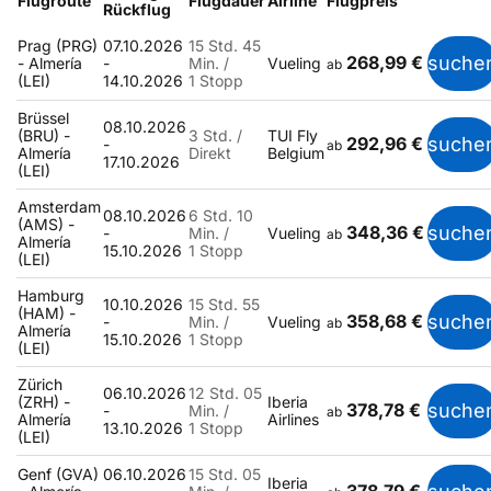
Flugroute
Flugdauer
Airline
Flugpreis
Rückflug
Prag (PRG)
07.10.2026
15 Std. 45
268,99 €
suche
- Almería
-
Min. /
Vueling
ab
(LEI)
14.10.2026
1 Stopp
Brüssel
08.10.2026
(BRU) -
3 Std. /
TUI Fly
292,96 €
suche
-
ab
Almería
Direkt
Belgium
17.10.2026
(LEI)
Amsterdam
08.10.2026
6 Std. 10
(AMS) -
348,36 €
suche
-
Min. /
Vueling
ab
Almería
15.10.2026
1 Stopp
(LEI)
Hamburg
10.10.2026
15 Std. 55
(HAM) -
358,68 €
suche
-
Min. /
Vueling
ab
Almería
15.10.2026
1 Stopp
(LEI)
Zürich
06.10.2026
12 Std. 05
(ZRH) -
Iberia
378,78 €
suche
-
Min. /
ab
Almería
Airlines
13.10.2026
1 Stopp
(LEI)
Genf (GVA)
06.10.2026
15 Std. 05
Iberia