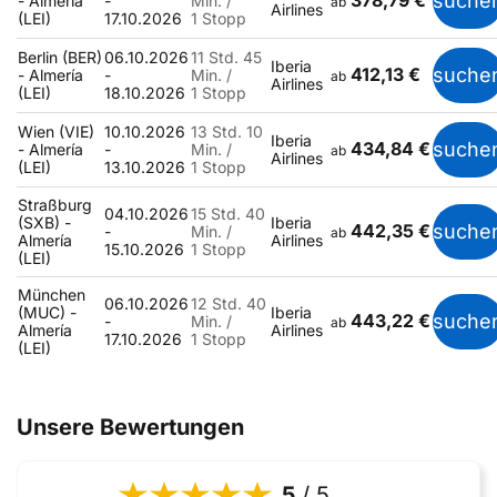
378,79 €
suche
- Almería
-
Min. /
ab
Airlines
(LEI)
17.10.2026
1 Stopp
Berlin (BER)
06.10.2026
11 Std. 45
Iberia
412,13 €
suche
- Almería
-
Min. /
ab
Airlines
(LEI)
18.10.2026
1 Stopp
Wien (VIE)
10.10.2026
13 Std. 10
Iberia
434,84 €
suche
- Almería
-
Min. /
ab
Airlines
(LEI)
13.10.2026
1 Stopp
Straßburg
04.10.2026
15 Std. 40
(SXB) -
Iberia
442,35 €
suche
-
Min. /
ab
Almería
Airlines
15.10.2026
1 Stopp
(LEI)
München
06.10.2026
12 Std. 40
(MUC) -
Iberia
443,22 €
suche
-
Min. /
ab
Almería
Airlines
17.10.2026
1 Stopp
(LEI)
Unsere Bewertungen
5
/ 5